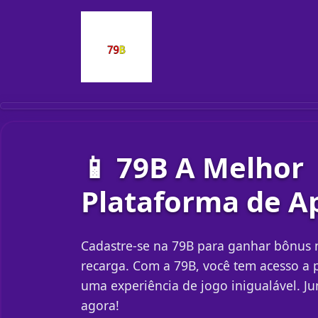
📱 79B A Melhor
Plataforma de A
Cadastre-se na 79B para ganhar bônus 
recarga. Com a 79B, você tem acesso a 
uma experiência de jogo inigualável. J
agora!