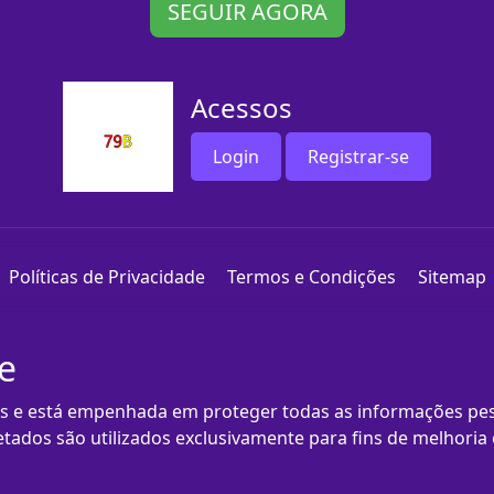
SEGUIR AGORA
Acessos
Login
Registrar-se
Políticas de Privacidade
Termos e Condições
Sitemap
de
ios e está empenhada em proteger todas as informações pe
tados são utilizados exclusivamente para fins de melhoria