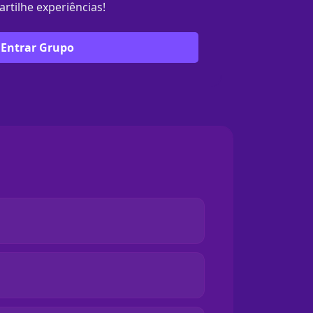
rtilhe experiências!
Entrar Grupo