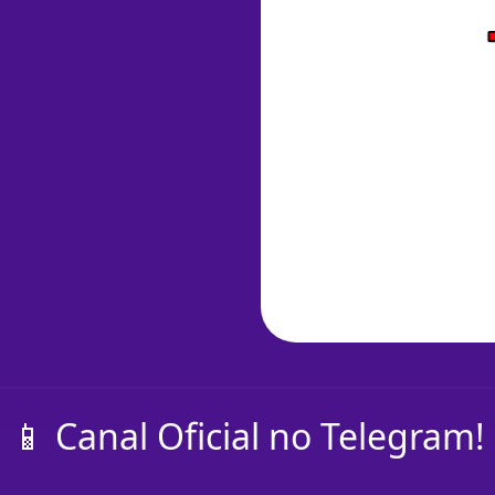
📱 Canal Oficial no Telegram!