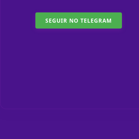
SEGUIR NO TELEGRAM