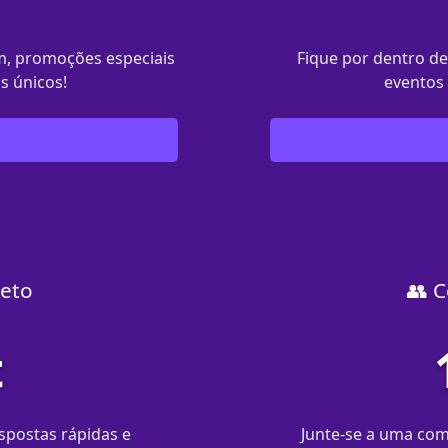
m, promoções especiais
Fique por dentro d
s únicos!
eventos
reto
👥 
t
espostas rápidas e
Junte-se a uma com