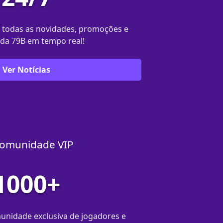
e todas as novidades, promoções e
 da 79B em tempo real!
Ver Notícias
Comunidade VIP
1000+
unidade exclusiva de jogadores e