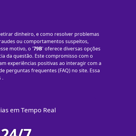
etirar dinheiro, e como resolver problemas
 fraudes ou comportamentos suspeitos,
se motivo, o '
79B
' oferece diversas opções
ncia da questão. Este compromisso com o
am experiências positivas ao interagir com a
 de perguntas frequentes (FAQ) no site. Essa
 .
cias em Tempo Real
24/7