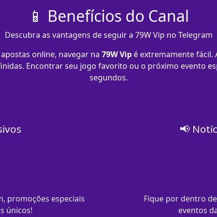
📱 Benefícios do Canal
Descubra as vantagens de seguir a 79W Vip no Telegram
apostas online, navegar na
79W Vip
é extremamente fácil. 
nidas. Encontrar seu jogo favorito ou o próximo evento es
segundos.
sivos
📢 Notí
m, promoções especiais
Fique por dentro d
s únicos!
eventos d