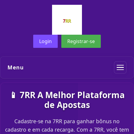
Login
Registrar-se
Menu
📱 7RR A Melhor Plataforma
de Apostas
Cadastre-se na 7RR para ganhar bônus no
cadastro e em cada recarga. Com a 7RR, você tem