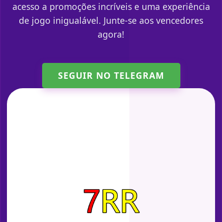
acesso a promoções incríveis e uma experiência
de jogo inigualável. Junte-se aos vencedores
agora!
SEGUIR NO TELEGRAM